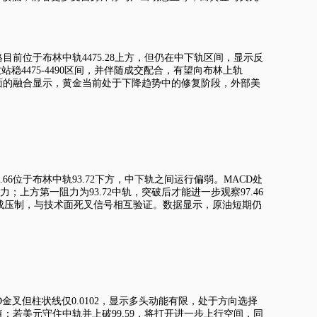
。价格目前位于布林中轨4475.28上方，但仍在中下轨区间，显示反
稳4475-4490区间，并伴随成交配合，有望向布林上轨
面与技术面的融合显示，黄金当前处于下降趋势中的修复阶段，外部美
.66位于布林中轨93.72下方，中下轨之间运行偏弱。MACD处
；上方第一阻力为93.72中轨，突破后才能进一步观察97.46
形成压制，与技术面死叉信号相互验证。数据显示，原油短期仍
MACD金叉但柱状线仅0.0102，显示多头动能有限，处于方向选择
金估值：若美元守住中轨并上破99.59，将打开进一步上行空间，同