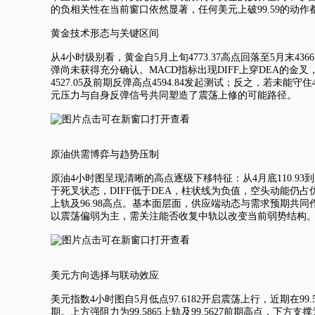
的负相关性在当前窗口依然显著，任何美元上破99.59的动
黄金技术形态与关键区间
从4小时级别看，黄金自5月上旬4773.37高点回落至5月末436
弹尚未获得充分确认。MACD指标出现DIFF上穿DEA的金叉
4527.05及前期反弹高点4594.84发起测试；反之，若未
元压力与自身反弹信号共同塑造了震荡上修的可能路径。
原油供需博弈与趋势压制
原油4小时图呈现清晰的高点逐级下移特征：从4月底110.93到5
于死叉状态，DIFF低于DEA，柱状线为负值，空头动能仍占优。
上轨及96.98高点。基本面层面，供应端动态与需求预期
以震荡偏弱为主，需关注能否收复中轨以改变当前弱势结构
美元方向选择与联动效应
美元指数
4小时图自5月低点97.6182开启震荡上行，近期在99
期。上方强阻力为99.5865上轨及99.5627前期高点，下方