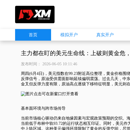
首页
模拟开户
真实开户
主力都在盯的美元生命线：上破则黄金危
发布时间： 2026-06-05 10:11:46
周四(6月4日)，
美元指数
在99.23附近高位整理，黄金价格
反弹信号，原油受供需面影响延续偏弱震荡。过去几天，中
金叉但反弹力度有限，原油高点逐级下移特征明显，美元则
基本面环境与跨市场传导
当前市场核心驱动仍来自地缘因素与宏观政策预期的交织。
当前低于布林中轨93.72的运行状态相互印证。同时，美元
中上轨区域。这种美元偏强环境限制了黄金的反弹空间，尽