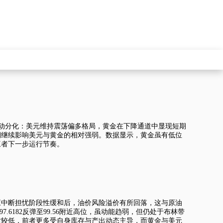
一定联动分化：美元维持震荡偏多格局，黄金在下降通道中显现短期
期继续影响美元与黄金的相对强弱。数据显示，黄金虽有低位
三者下一步运行节奏。
应中断担忧阶段性缓和后，油价风险溢价有所回落，这与原油
97.6182反弹至99.56附近高位，虽动能趋弱，但仍处于布林带
对较低，前者更多受自身库存与产出动态主导，而黄金与美元