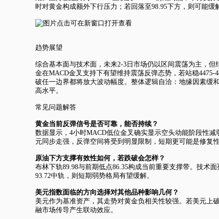
时对黄金构成额外下行压力；若回落至98.95下方，则可能
趋势展望
综合基本面与技术面，未来2-3日市场仍以区间震荡为主，但
金在MACD金叉支持下有望维持震荡反弹态势，若站稳4475-44
破任一边界都将放大波动幅度。整体逻辑自洽：地缘因素缓
高水平。
常见问题解答
黄金当前反弹信号是否可靠，能否持续？
数据显示，4小时MACD低位金叉确实显示空头动能阶段性
元同步走强，反弹空间将受到明显限制，短期更可能是修复
原油下方支撑有效性如何，若跌破会怎样？
布林下轨89.98与前期低点86.35构成当前重要支撑带。
93.72中轨，则短期弱势格局有望缓解。
美元指数
面临的方向选择对其他品种影响几何？
美元作为基准资产，其走势对黄金负相关性较强。若美元上破
融市场传导产生联动效应。