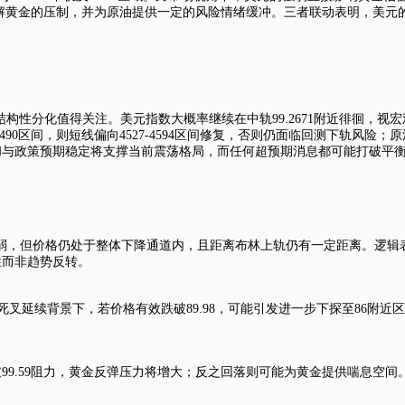
缓解黄金的压制，并为原油提供一定的风险情绪缓冲。三者联动表明，美元的
结构性分化值得关注。
美元指数
大概率继续在中轨99.2671附近徘徊，视宏
90区间，则短线偏向4527-4594区间修复，否则仍面临回测下轨风险；原油
和与政策预期稳定将支撑当前震荡格局，而任何超预期消息都可能打破平
减弱，但价格仍处于整体下降通道内，且距离布林上轨仍有一定距离。逻辑表
性而非趋势反转。
技术面死叉延续背景下，若价格有效跌破89.98，可能引发进一步下探至86
99.59阻力，黄金反弹压力将增大；反之回落则可能为黄金提供喘息空