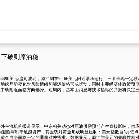
，下破则原油稳
围绕4490美元/盎司波动，原油则在92.66美元附近承压运行。三者呈现
东地缘局势变化对风险情绪和能源价格形成扰动，同时主要经济体政策预
在中轨附近面临方向选择。短期内，基本面消息与技术指标的共振将决定
海外主流机构报道显示，中东相关动态对原油供需预期产生直接影响，供
作为避险与利率敏感资产，其走势对黄金形成明显压制：
美元指数
自5月低点
管黄金自身面临一定的通胀对冲需求。数据显示，原油与美元的关联性相