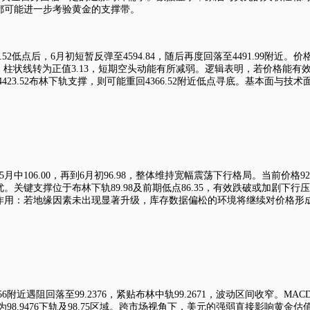
作都可能进一步考验黄金的支撑带。
6.52低点后，6月初短暂反弹至4594.84，随后再度回落至4491.99附近
，柱状线转为正值3.13，短期空头动能有所减弱。逻辑表明，若价格能有效站
能守住4423.52布林下轨支撑，则可能重回4366.52附近低点寻底。基本
月中106.00，再到6月初96.98，整体维持宽幅震荡下行格局。当前价格92
关键支撑位于布林下轨89.98及前期低点86.35，有效跌破或加剧下行压力
共同作用：若地缘因素未出现显著升级，库存数据偏松的环境将继续对价格
。
.56附近遇阻回落至99.2376，紧贴布林中轨99.2671，波动区间收窄。
支撑为98.9476下轨及98.75区域。跨市场视角下，美元的强弱直接影响黄