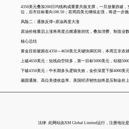
4350美元叠加200日均线构成重要共振支撑，一旦放量跌破
位，后市目标看向100.50；若周四美元继续走强，将进一步
风险二：通胀反弹+原油再度大涨
原油价格重启上涨将再度点燃通胀担忧，叠加消费、制造业数
核心总结
黄金目前被困在4350～4650美元关键抉择区间，本周五非
上破4650美元：短线由空转多，第一目标5000美元，站稳500
下破4350美元：中长期多头逻辑失效，金价深度下探4000美
顽固通胀、高位美债收益率、美国经济韧性始终是压制金价上
法律: 此网站由XM Global Limited运行，注册