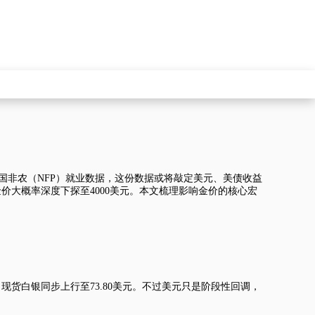
五美国非农（NFP）就业数据，这份数据或将敲定美元、美债收益
金价大概率深度下探至4000美元。本文梳理影响金价的核心宏
，
现货白银
同步上行至73.80美元。不过美元只是阶段性回调，