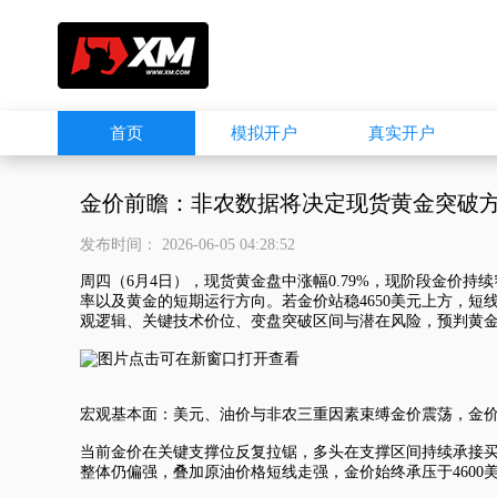
首页
模拟开户
真实开户
金价前瞻：非农数据将决定现货黄金突破
发布时间： 2026-06-05 04:28:52
周四（6月4日），
现货黄金
盘中涨幅0.79%，现阶段金价持
率以及黄金的短期运行方向。若金价站稳4650美元上方，短线
观逻辑、关键技术价位、变盘突破区间与潜在风险，预判黄
宏观基本面：美元、油价与非农三重因素束缚金价震荡，金价需
当前金价在关键支撑位反复拉锯，多头在支撑区间持续承接
整体仍偏强，叠加原油价格短线走强，金价始终承压于4600