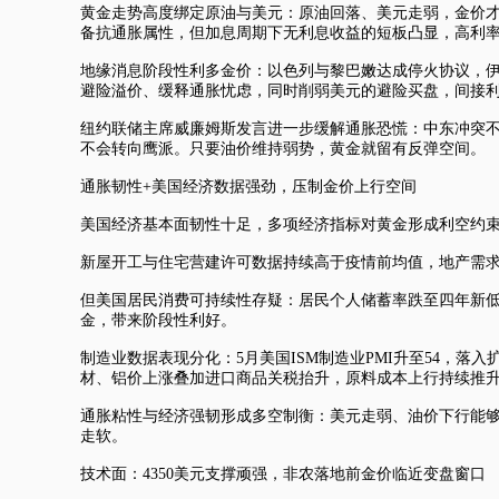
黄金走势高度绑定原油与美元：原油回落、美元走弱，金价
备抗通胀属性，但加息周期下无利息收益的短板凸显，高利
地缘消息阶段性利多金价：以色列与黎巴嫩达成停火协议，
避险溢价、缓释通胀忧虑，同时削弱美元的避险买盘，间接
纽约联储主席威廉姆斯发言进一步缓解通胀恐慌：中东冲突
不会转向鹰派。只要油价维持弱势，黄金就留有反弹空间。
通胀韧性+美国经济数据强劲，压制金价上行空间
美国经济基本面韧性十足，多项经济指标对黄金形成利空约束。
新屋开工与住宅营建许可数据持续高于疫情前均值，地产需
但美国居民消费可持续性存疑：居民个人储蓄率跌至四年新低
金，带来阶段性利好。
制造业数据表现分化：5月美国ISM制造业PMI升至54，
材、铝价上涨叠加进口商品关税抬升，原料成本上行持续推
通胀粘性与经济强韧形成多空制衡：美元走弱、油价下行能
走软。
技术面：4350美元支撑顽强，非农落地前金价临近变盘窗口