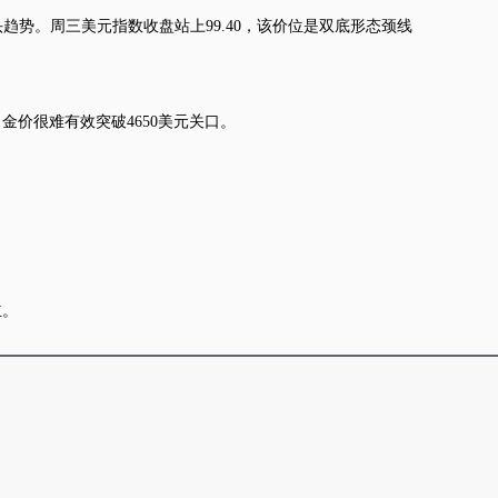
头趋势。周三
美元指数
收盘站上99.40，该价位是双底形态颈线
价很难有效突破4650美元关口。
立。