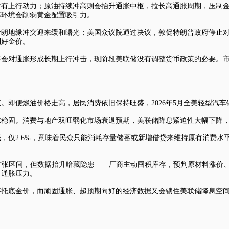
才有上行动力；原油持续冲高则会抬升通胀中枢，拉长高通胀周期，压制
率环境会削弱黄金配置吸引力。
伊朗地缘冲突迎来缓和曙光；美国众议院通过决议，敦促特朗普政府停止
利好金价。
不会对通胀形成长期上行冲击，现阶段美联储没有调整货币政策的必要。
即便燃油价格走高，居民消费依旧保持旺盛，2026年5月全美轻型汽车销
求稳固。消费与地产双旺弱化市场衰退预期，美联储降息紧迫性大幅下降
，仅2.6%，意味着民众只能消耗存量储蓄或新增借贷来维持原有消费水
落入扩张区间，但数据抬升暗藏隐患——厂商主动囤积库存，预判原材料涨
升通胀压力。
够托底金价，而顽固通胀、超预期向好的经济数据又会锁住美联储降息空