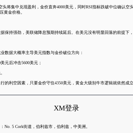
，空头将集中兑现盈利，金价直奔4000美元，同时RSI指标跌破中位确认空
施压黄金价格。
据保持强劲，美联储降息预期持续延后。在美元没有明显回落的前提下，金
农就业数据大概率主导
美元指数
与金价破位方向：
0美元后冲击5600美元；
元。
行的利空因素，只要金价守住4350美元，黄金大级别牛市逻辑就依然成
XM登录
地址是：No. 5 Cork街道，伯利兹市，伯利兹，中美洲。