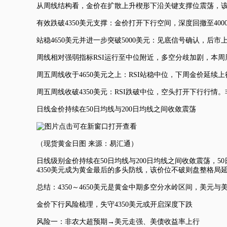
从周线结构看，金价在扩散上升楔形下沿关键支撑位震荡，该支
有效跌破4350美元支撑：金价打开下行空间，深度回撤至400
站稳4650美元并进一步突破5000美元：见底信号确认，后市上
周线相对强弱指标RSI运行至中位附近，多空分歧加剧，本
周五周线收于4650美元之上：RSI站稳中位，下周金价延续上
周五周线收破4350美元：RSI跌破中位，空头打开下行行
日线金价持续在50日均线与200日均线之间收敛震荡
（
现货黄金
日图 来源：易汇通）
日线级别金价持续在50日均线与200日均线之间收敛震荡，5
4350美元成为黄金最后的多头防线，该价位不破则盘整格局
总结：4350～4650美元是黄金中期多空分水岭区间，美元
金价下行风险梳理，失守4350美元或开启深度下跌
风险一：非农大超预期→美元走强、美债收益率上行