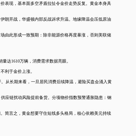
金价表现，基本面多空矛盾拉扯令金价走势反复。黄金本身具
对伊朗开战，华盛顿内部反战诉求升温。地缘降温会压低原油
市场由此形成一致预期：除非能源价格再度暴涨，否则美联储
量达1610万辆，消费需求数据亮眼。
，不利于金价上涨。
平。从长期来看，一旦居民消费后续降温，避险买盘会涌入黄
价、供应链扰动风险提前备货。分项物价指数预警通胀隐患：钢
间。简言之，黄金想要守住短线多头格局，核心依赖美元持续