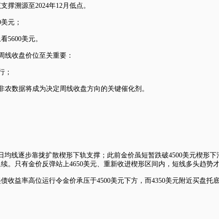
撑溯源至2024年12月低点。
0美元；
看5600美元。
周周线收盘价位至关重要：
行；
情。非农数据将成为决定周线收盘方向的关键催化剂。
0日均线逐步靠拢扩散楔形下轨支撑；此前金价虽短暂跌破4500美元楔形
延续。只有金价反弹站上4650美元、重新收进楔形区间内，短线多头趋势
与美债收益率高位运行令金价承压于4500美元下方，而4350美元附近买