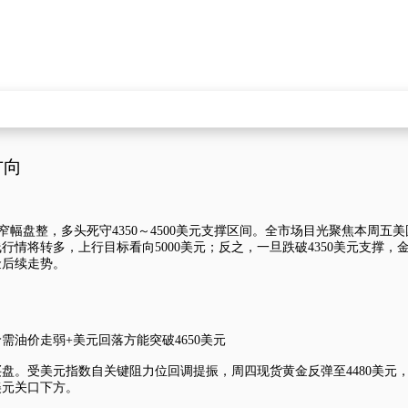
方向
续窄幅盘整，多头死守4350～4500美元支撑区间。全市场目光聚焦本周
行情将转多，上行目标看向5000美元；反之，一旦跌破4350美元支撑，
金后续走势。
油价走弱+美元回落方能突破4650美元
买盘。受
美元指数
自关键阻力位回调提振，周四
现货黄金
反弹至4480美元
美元关口下方。