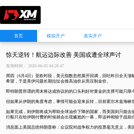
首页
模拟开户
真实开户
惊天逆转！航运边际改善 美国或遭全球声讨
发布时间： 2026-06-05 04:28:47
周四（6月4日）亚欧时段，
美元指数
忽然展开回调，回吐昨日全天涨
希望，于是美伊问题长期拉扯会推高油价从而压制金价。
即特朗普所谓的周末将达成协议的的口头利好对黄金的支撑可能只限
但如果从伊朗的角度考虑，事情可能会迎来反转，目前霍尔木兹海峡
如果完成，则伊朗将成为帮助全球油价下降的国家，而美国则只能去
行船只在给伊朗付费的时候就会出现尴尬的一幕，即这种相较于战前
消息面上美国总统特朗普称：众议院对战争权力的投票毫无意义，美