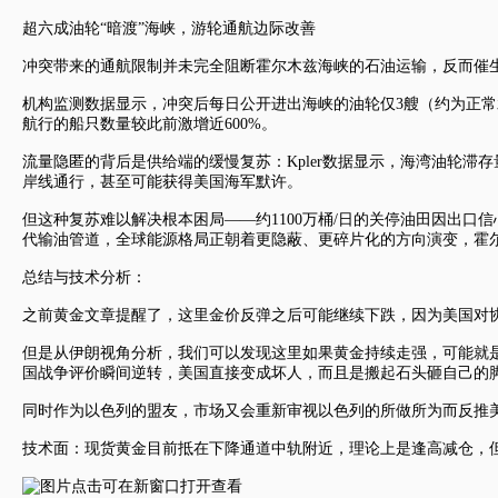
超六成油轮“暗渡”海峡，游轮通航边际改善
冲突带来的通航限制并未完全阻断霍尔木兹海峡的石油运输，反而催
机构监测数据显示，冲突后每日公开进出海峡的油轮仅3艘（约为正
航行的船只数量较此前激增近600%。
流量隐匿的背后是供给端的缓慢复苏：Kpler数据显示，海湾油轮滞存
岸线通行，甚至可能获得美国海军默许。
但这种复苏难以解决根本困局——约1100万桶/日的关停油田因出
代输油管道，全球能源格局正朝着更隐蔽、更碎片化的方向演变，霍
总结与技术分析：
之前黄金文章提醒了，这里金价反弹之后可能继续下跌，因为美国对
但是从伊朗视角分析，我们可以发现这里如果黄金持续走强，可能就
国战争评价瞬间逆转，美国直接变成坏人，而且是搬起石头砸自己的
同时作为以色列的盟友，市场又会重新审视以色列的所做所为而反推
技术面：
现货黄金
目前抵在下降通道中轨附近，理论上是逢高减仓，但