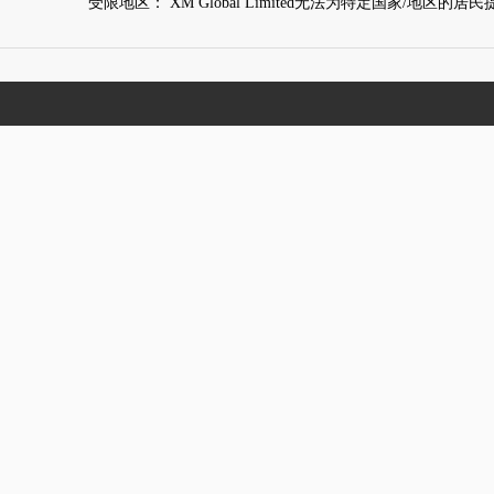
受限地区： XM Global Limited无法为特定国家/地区