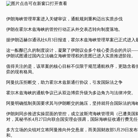
伊朗海峡管理草案进入关键审议，通航规则重构迈出实质步伐
伊朗在霍尔木兹海峡的管控行动正从外交表态转向制度落地。
据伊朗迈赫尔通讯社6月3日报道，霍尔木兹海峡管理草案已正式进入
这一酝酿已久的制度设计，凝聚了伊朗议会多个核心委员会的共识—
伊朗试图通过国内立法确立海峡管理权的意图已进入实质推进阶段。
值得关注的是，该草案的核心目标不仅限于规范通航秩序，更隐含着
弈的现有格局。
阿曼抗压拒断交，助力霍尔木兹新通行协议，引发国际法之争
霍尔木兹海峡的通航争议已从双边博弈升级为多边角力与法律冲突。
阿曼明确抵制美国要求其与伊朗断交的施压，坚持就符合国际法的海
伊朗则同步推进实操层面的管控，成立波斯湾海峡管理局（已遭美国
对，其秘书长4月27日向联合国安理会强调，国际海峡征收通行费无
多方立场的尖锐对立将阿曼推向外交悬崖，而美国财政部5月29日发
和。