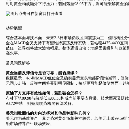
时对黄金构成额外下行压力；若回落至98.95下方，则可能缓解黄金
趋势展望
综合基本面与技术面，未来2-3日市场仍以区间震荡为主，但结构性
金在MACD金叉支持下有望维持震荡反弹态势，若站稳4475-4490区间
破任一边界都将放大波动幅度。整体逻辑自洽：地缘因素缓和与政策
高水平。
常见问题解答
黄金当前反弹信号是否可靠，能否持续？
数据显示，4小时MACD低位金叉确实显示空头动能阶段性减弱，但
元同步走强，反弹空间将受到明显限制，短期更可能是修复性而非趋
原油下方支撑有效性如何，若跌破会怎样？
布林下轨89.98与前期低点86.35构成当前重要支撑带。技术面死
93.72中轨，则短期弱势格局有望缓解。
美元指数
面临的方向选择对其他品种影响几何？
美元作为基准资产，其走势对黄金负相关性较强。若美元上破99.5
融市场传导产生联动效应。