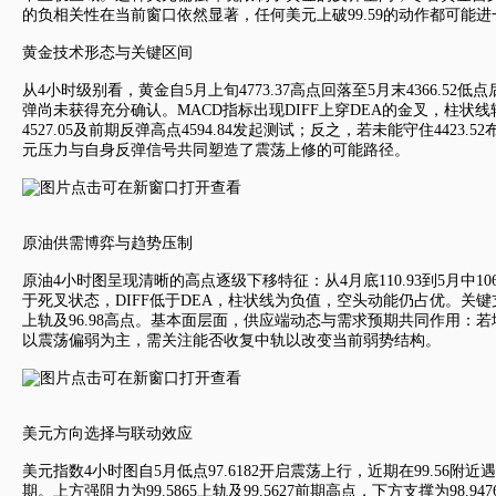
的负相关性在当前窗口依然显著，任何美元上破99.59的动作都可能
黄金技术形态与关键区间
从4小时级别看，黄金自5月上旬4773.37高点回落至5月末4366.52
弹尚未获得充分确认。MACD指标出现DIFF上穿DEA的金叉，柱状线
4527.05及前期反弹高点4594.84发起测试；反之，若未能守住4
元压力与自身反弹信号共同塑造了震荡上修的可能路径。
原油供需博弈与趋势压制
原油4小时图呈现清晰的高点逐级下移特征：从4月底110.93到5月中10
于死叉状态，DIFF低于DEA，柱状线为负值，空头动能仍占优。关键支撑
上轨及96.98高点。基本面层面，供应端动态与需求预期共同作用
以震荡偏弱为主，需关注能否收复中轨以改变当前弱势结构。
美元方向选择与联动效应
美元指数
4小时图自5月低点97.6182开启震荡上行，近期在99.56附
期。上方强阻力为99.5865上轨及99.5627前期高点，下方支撑为9