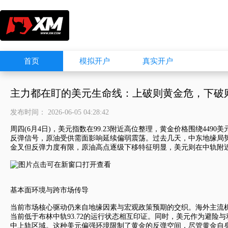
首页
模拟开户
真实开户
主力都在盯的美元生命线：上破则黄金危，下破
发布时间： 2026-06-05 04:28:42
周四(6月4日)，
美元指数
在99.23附近高位整理，黄金价格围绕449
反弹信号，原油受供需面影响延续偏弱震荡。过去几天，中东地缘局
金叉但反弹力度有限，原油高点逐级下移特征明显，美元则在中轨附
基本面环境与跨市场传导
当前市场核心驱动仍来自地缘因素与宏观政策预期的交织。海外主流
当前低于布林中轨93.72的运行状态相互印证。同时，美元作为避险
中上轨区域。这种美元偏强环境限制了黄金的反弹空间，尽管黄金自