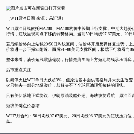
（WTI原油日图 来源：易汇通）
WTI原油日线依托MA200、MA100构筑中长期上行支撑，中期
行情，短线呈现高点下移的弱势格局。当前50日均线97.67美元、2
若后续价格向上站稳20/50日均线区间，油价将开启反弹修复走势，
价将进一步下探93附近、而后91~88美元支撑区间，极端下行将看向8
整体来看，油价短线震荡偏弱，行情走势围绕上方短期均线承压博弈
后市重点关注
以黎停火让WTI单日大跌超3%，但原油基本面供需格局并未发生改
火只抹去一部分地缘溢价，却解决不了全球原油现货短缺的现状。
只有美伊落地正式协议、伊朗原油装船外运、海峡恢复通航，原油回
短线关键点位总结
WTI7月合约：50日均线97.67美元、20日均线96.37美元为短线
点。