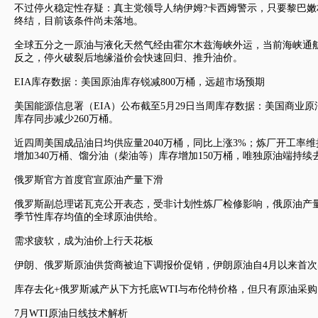
不过停火稳定性存疑：真主党领导人纳伊姆?卡西姆警示，只要黎巴
终结，目前该条件尚未落地。
全球五分之一原油与液化天然气经由霍尔木兹海峡外运，当前海峡通
反之，停火破裂后地缘溢价会快速回归、推升油价。
EIA库存数据：美国原油库存锐减800万桶，远超市场预期
美国能源信息署（EIA）公布截至5月29日当周库存数据：美国商业原
库存同步减少260万桶。
近四周美国成品油日均供应量2040万桶，同比上涨3%；炼厂开工率维
增加340万桶、馏分油（柴油等）库存增加150万桶，唯独原油端持
俄罗斯官方首度官宣原油产量下滑
俄罗斯副总理诺瓦克公开表态，受非计划性炼厂检修影响，俄原油产量
季节性库存均值的全球原油供给。
需求疲软，成为油价上行天花板
伊朗、俄罗斯原油供货商被迫下调报价促销，伊朗原油自4月以来首
库存去化+俄罗斯减产从下方托底WTI与布伦特价格，但只有原油采
7月WTI原油日线技术解析