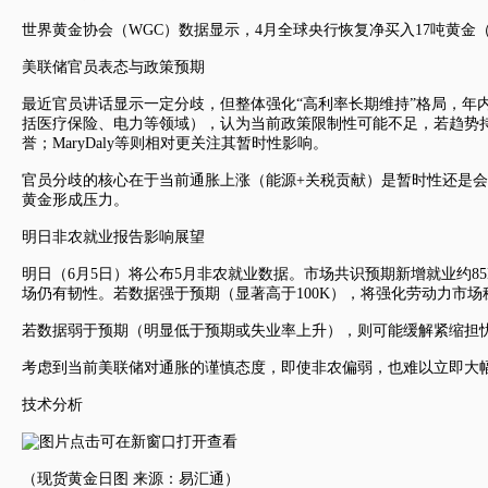
世界黄金协会（WGC）数据显示，4月全球央行恢复净买入17吨黄
美联储官员表态与政策预期
最近官员讲话显示一定分歧，但整体强化“高利率长期维持”格局，年内降
括医疗保险、电力等领域），认为当前政策限制性可能不足，若趋势持续“
誉；MaryDaly等则相对更关注其暂时性影响。
官员分歧的核心在于当前通胀上涨（能源+关税贡献）是暂时性还是会
黄金形成压力。
明日非农就业报告影响展望
明日（6月5日）将公布5月非农就业数据。市场共识预期新增就业约85K（
场仍有韧性。若数据强于预期（显著高于100K），将强化劳动力市
若数据弱于预期（明显低于预期或失业率上升），则可能缓解紧缩担
考虑到当前美联储对通胀的谨慎态度，即使非农偏弱，也难以立即大
技术分析
（
现货黄金
日图 来源：易汇通）