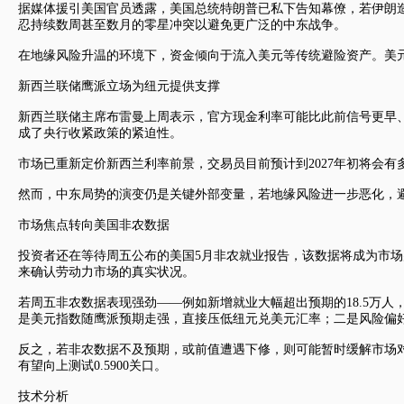
据媒体援引美国官员透露，美国总统特朗普已私下告知幕僚，若伊朗
忍持续数周甚至数月的零星冲突以避免更广泛的中东战争。
在地缘风险升温的环境下，资金倾向于流入美元等传统避险资产。
美
新西兰联储鹰派立场为纽元提供支撑
新西兰联储主席布雷曼上周表示，官方现金利率可能比此前信号更早
成了央行收紧政策的紧迫性。
市场已重新定价新西兰利率前景，交易员目前预计到2027年初将会
然而，中东局势的演变仍是关键外部变量，若地缘风险进一步恶化，
市场焦点转向美国非农数据
投资者还在等待周五公布的美国5月非农就业报告，该数据将成为市场
来确认劳动力市场的真实状况。
若周五非农数据表现强劲——例如新增就业大幅超出预期的18.5万
是
美元指数
随鹰派预期走强，直接压低
纽元兑美元
汇率；二是风险偏
反之，若非农数据不及预期，或前值遭遇下修，则可能暂时缓解市场
有望向上测试0.5900关口。
技术分析