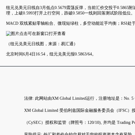
纽元兑美元
日线自3月低点0.5679震荡反弹，当前汇价交投于0.5865附近
理，上破0.5993打开上行空间，跌破0.5850一线则回落测试阶段低位。
MACD 双线紧贴零轴粘合、微现短绿柱，多空动能近乎均衡；RSI
（
纽元兑美元
日线图，来源：易汇通）
北京时间6月4日16:54，
纽元兑美元
报0.5863/64。
法律: 此网站由XM Global Limited运行，注册地址是：N
XM Global Limited 受伯利兹国际金融服务委员会（IFSC）授权和监管（
（CySEC）授权和监管（牌照号：120/10), 并均是 Trading Po
风险提示: 外汇和差价合约交易对于您的投资资本含有风险