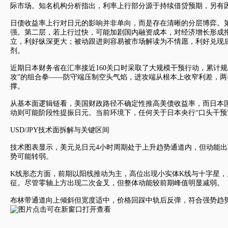
际市场。知名机构分析指出，利率上行部分源于持续借贷预期，另有
日债收益率上行对日元的影响并非单向，而是存在清晰的分层博弈。
强。第二层，若上行过快，可能加剧国内融资成本，对经济增长形成
立，利好纵深更大；被动跟进则容易被市场解读为不情愿，利好兑现
剂。
近期日本财务省在汇率接近160关口时采取了大规模干预行动，累计
攻
”的组合拳——防守端压制空头气焰，进攻端从根本上收窄利差，两
撑。
从基本面逻辑链看，美国财政路径不确定性推高美债收益率，而日本
动则可能阶段性提振日元。当前环境下，任何关于日本央行“口头干预
USD/JPY技术面拆解与关键区间
技术图表显示，
美元兑日元
4小时周期处于上升趋势通道内，但动能出现衰
势可能转弱。
K线形态方面，前期以阳线推动为主，高位出现小实体K线与十字星，显
征。尽管零轴上方出现二次金叉，但整体动能较前期峰值明显减弱。
布林带通道向上倾斜但宽度适中，价格回踩中轨后反弹，符合强势趋势中