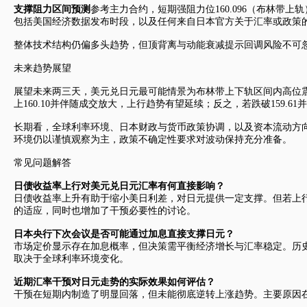
支撑阻力区间预测
参考主力合约，短期强阻力位160.096（布林带上轨）
包括美国经济数据发布时段，以及任何来自日本官方关于汇率或政策的表态。
整体技术结构仍偏多头趋势，但顶背离与动能衰减提示回调风险不可
未来趋势展望
展望未来两三天，
美元兑日元
最可能情景为布林带上下轨区间内高位
上160.10并伴随成交放大，上行趋势有望延续；反之，若跌破159.61
长期看，全球利率环境、日本财政与货币政策协调，以及资本流动方
环境仍以谨慎观察为主，政策不确定性要求对波动保持充分准备。
常见问题解答
日债收益率上行对
美元兑日元
汇率有何直接影响？
日债收益率上升有助于缩小美日利差，对日元提供一定支撑。但若上行
的适应，同时也增加了干预必要性的讨论。
日本央行下次会议是否可能通过加息直接支撑日元？
市场定价显示存在加息概率，但决策需平衡经济增长与汇率稳定。历史经
取决于全球利率环境变化。
近期汇率干预对日元走势的实际效果如何评估？
干预在短期内制造了明显回落，但未能彻底逆转上涨趋势。主要原因