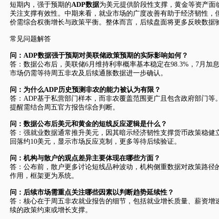
短期内，强于预期的
ADP数据
为美元提供阶段性支撑，黄金等资产面
关注支撑有效性。中期来看，就业市场的广度改善有助于经济韧性，
价需综合权衡增长与政策平衡。整体而言，后续盘面将更多反映数据
常见问题解答
问：ADP数据强于预期对美联储政策预期的实际影响如何？
答：数据公布后，美联储6月维持利率概率基本稳定在98.3%，7月
市场仍需等待周五非农及后续通胀数据进一步确认。
问：为什么ADP历史预测非农的能力被认为有限？
答：ADP基于私营部门样本，而非农覆盖范围更广且包含政府部门等
提醒需结合周五官方报告综合判断。
问：数据公布后美元和黄金的短线反应逻辑是什么？
答：强就业数据通常推升美元，因其暗示经济韧性支撑货币政策稳健
回落约10美元，显示市场反应克制，更多等待后续验证。
问：机构与散户的观点差异主要体现在哪些方面？
答：公布前，散户更多讨论短线品种波动，机构侧重数据对政策路径
作用，框架更为系统。
问：后续市场需重点关注哪些因素以判断趋势延续性？
答：核心在于周五非农就业报告的细节，包括就业增长质量、薪资增
续的政策约束或增长支撑。