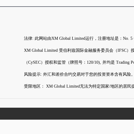
法律: 此网站由XM Global Limited运行，注册地址是：N
XM Global Limited 受伯利兹国际金融服务委员会（IFSC）授权和监管（
（CySEC）授权和监管（牌照号：120/10), 并均是 Trading Po
风险提示: 外汇和差价合约交易对于您的投资资本含有风险
受限地区： XM Global Limited无法为特定国家/地区