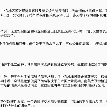
。中东地区紧张局势重燃以及相关谈判进展有限，为能源价格提供支撑。
68%，这一变化降低了持外币买家的采购成本，进一步支撑了棕榈油的吸引
四个月，该国粗棕榈油和精炼棕榈油出口总量达到772万吨，同比大幅增长2
能维持高位。
个月低点温和回升，但仍处于平均水平以下。五位经销商表示，由于棕榈
榈油并非孤立品种，其价格同时受到食用油竞争格局、生物柴油政策导向
势主导。若竞争对手油脂维持偏强格局，且中东地缘风险未显著缓和，棕
长期来看，全球植物油供需平衡将取决于主产国产量周期、南美大豆种植
油市场的地缘风险溢价演变，这些因素将共同塑造棕榈油的中期运行区间
势的跟随性反应。一位吉隆坡交易商明确指出：“市场假期后出现反弹，
获利了结带来的调整压力。