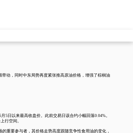
走强带动，同时中东局势再度紧张推高原油价格，增强了棕榈油
，为5月5日以来最高收盘价。此前交易日该合约小幅回落0.04%。
步上行空间。
油市场的重要参与者，其价格走势高度跟随竞争性食用油的变化，