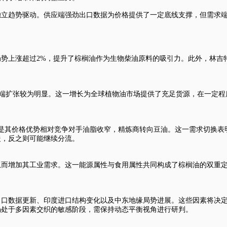
独立趋势驱动。供应端强劲出口数据为价格提供了一定底线支撑，但需求
势上涨超过2%，提升了棕榈油作为生物柴油原料的吸引力。此外，林吉
，显示供应端扩张较为明显。这一增长为全球植物油市场提供了充足货源，在一
是其价格优势相对竞争对手油脂收窄，精炼商转向豆油。这一需求切换表
暖，反之则可能继续分流。
从而增加其工业需求。这一能源属性与食用属性共同构成了棕榈油的双重
。
出口数据更新、印度进口结构变化以及中东地缘局势进展。这些因素将决
场处于多因素交织的敏感阶段，需保持动态平衡视角进行研判。