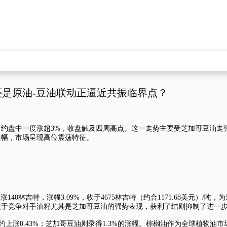
是原油-豆油联动正逼近共振临界点？
合约盘中一度涨超3%，收盘触及四周高点。这一走势主要受芝加哥豆油
涨幅，市场呈现高位震荡特征。
140林吉特，涨幅3.09%，收于4675林吉特（约合1171.68美元）/吨
益于竞争对手油籽尤其是芝加哥豆油的强势表现，获利了结则抑制了进一
合约上涨0.43%；芝加哥豆油则录得1.3%的涨幅。棕榈油作为全球植物