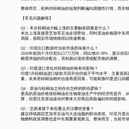
整体而言，机构对棕榈油的短期判断偏向跟随性行情，而非
【常见问题解答】
Q1：本次棕榈油大幅上涨的主要触发因素是什么？
本次上涨直接受芝加哥豆油走强带动，同时原油价格因中东局
局面，假期后市场情绪得以快速释放。
Q2：印尼出口数据对当前市场意味着什么？
2026年前四个月印尼出口772万吨，同比增20.38%
赖需求端的同步配合，否则易出现供需错配导致的调整。
Q3：印度进口变化对棕榈油价格有何影响？
印度5月棕榈油进口较前月回升但仍低于平均水平，主要原因
量。未来若棕榈油相对估值再度回落，可能刺激印度进口回
Q4：原油与棕榈油之间存在怎样的联动逻辑？
更高的原油价格使棕榈油在生物柴油生产中的经济性提升，
撑，但需注意原油波动对整体大宗商品风险偏好的间接影响
Q5：交易者接下来应重点关注哪些变量？
建议持续跟踪芝加哥豆油与大连油脂的联动表现、印尼月度
物燃料政策调整也是中长期重要观察点。整体而言，当前市