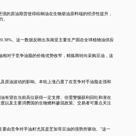
更强的原油期货使得棕榈油在生物柴油原料端的经济性提升，
力。
0.38%。这一数据反映出东南亚主要生产国在全球植物油供应
油相对于竞争油脂的价格优势收窄，精炼商转向采购豆油，这
以及原油波动的影响。本轮上涨凸显了在竞争对手油脂走强和
榈油有望在当前高位获得一定支撑。但需警惕获利回吐和潜在
进度以及主要消费国的生物燃料掺混政策。交易者可重点关注
。
主要由竞争对手油籽尤其是芝加哥豆油的强势所驱动。”这一