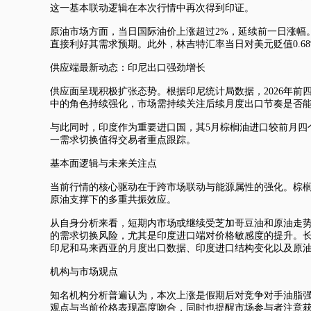
这一基本联动逻辑在本次行情中再次得到印证。
原油市场方面，当日国际油价上涨超过2%，延续前一日涨幅
直接利好其需求预期。此外，林吉特汇率当日对美元贬值0.
供应端最新动态：印尼出口强劲增长
供应面呈现积极扩张态势。根据印尼统计局数据，2026年前
中的角色持续强化，市场需持续关注后续月度出口节奏是否
与此同时，印度作为重要进口国，其5月棕榈油进口较前月四
一需求切换值得交易者重点跟踪。
基本面逻辑与未来关注点
当前行情的核心驱动在于跨市场联动与能源属性的强化。棕
原油支撑下的多重共振效应。
从自身分析来看，短期内市场或继续受芝加哥豆油和原油走
的需求切换风险，尤其是印度进口端对价格敏感度的提升。
印尼和马来西亚的月度出口数据、印度进口结构变化以及原
机构与市场观点
知名机构分析普遍认为，本次上涨是假期后对竞争对手油脂强
观点与当前价格表现高度吻合，同时也提醒市场参与者注意