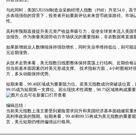
与此同时，美国5月ISM制造业采购经理人指数（PMI）升至54.0，
步表现强劲的背景下，投资者开始重新评估未来货币政策路径。市场
性。
高利率预期直接提升美元资产收益率吸引力，促使全球资本流入美国
业报告。作为衡量美国劳动力市场状况的重要指标，非农数据将直接
如果新增就业人数继续保持强劲增长，同时失业率维持低位，则可能
元近期涨势。
从技术走势来看，
美元指数
日线图整体保持震荡上行结构。近期价格
但当前基本面因素仍对美元形成支撑。 技术指标方面，4小时图相对强
方，多头动能保持优势。
短期来看，99.40区域成为重要阻力位。若
美元指数
成功突破该位置，则
99.05成为短期第一支撑位。若出现技术性调整，98.75区域将构
编辑总结：
当前
美元指数
上涨主要受到避险需求回升和美国经济基本面稳健双重
高利率政策的预期。短期来看，99.40和99.55将成为
美元指数
的重要观
言，美元短期仍维持偏强运行格局。