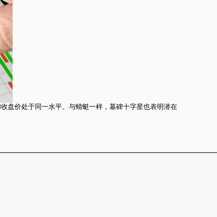
和收盘价处于同一水平。与蜻蜓一样，墓碑十字星也表明潜在